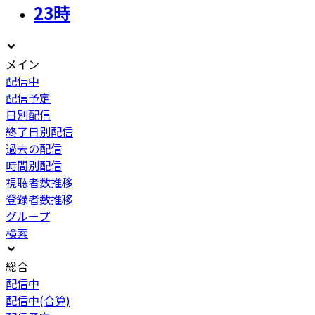
23
時
メイン
配信中
配信予定
日別配信
終了日別配信
過去の配信
時間別配信
視聴者数推移
登録者数推移
グループ
検索
総合
配信中
配信中(合算)