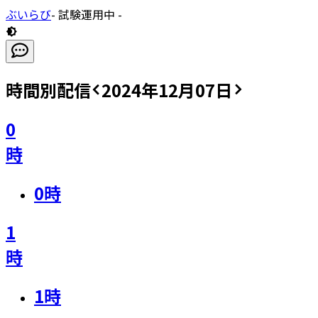
ぶいらび
- 試験運用中 -
時間別配信
2024年12月07日
0
時
0
時
1
時
1
時