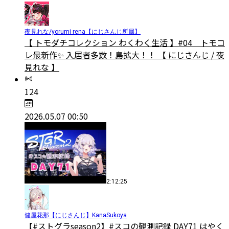
夜見れな/yorumi rena【にじさんじ所属】
【 トモダチコレクション わくわく生活 】#04 トモコ
レ最新作✨ 入居者多数！島拡大！！ 【 にじさんじ / 夜
見れな 】
124
2026.05.07 00:50
2:12:25
健屋花那【にじさんじ】KanaSukoya
【#ストグラseason2】#スコの観測記録 DAY71 はやく