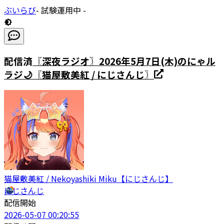
ぶいらび
- 試験運用中 -
配信済
〖深夜ラジオ〗2026年5月7日(木)のにゃル
ラジ🌙〖猫屋敷美紅 / にじさんじ〗
猫屋敷美紅 / Nekoyashiki Miku【にじさんじ】
にじさんじ
配信開始
2026-05-07 00:20:55