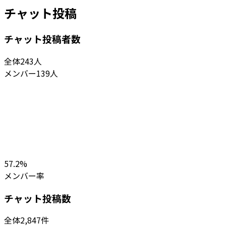
チャット投稿
チャット投稿者数
全体
243
人
メンバー
139
人
57.2
%
メンバー率
チャット投稿数
全体
2,847
件