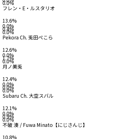
0.0
%
フレン・E・ルスタリオ
13.6
%
0.0
%
0.4
%
0.0
%
Pekora Ch. 兎田ぺこら
12.6
%
0.0
%
1.7
%
0.0
%
月ノ美兎
12.4
%
0.0
%
0.0
%
0.0
%
Subaru Ch. 大空スバル
12.1
%
0.0
%
0.9
%
0.0
%
不破 湊 / Fuwa Minato【にじさんじ】
10.8
%