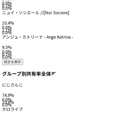
0.0
%
0.7
%
0.0
%
ニュイ・ソシエール //[Nui Sociere]
10.4
%
0.0
%
1.1
%
0.0
%
アンジュ・カトリーナ - Ange Katrina -
9.5
%
0.0
%
0.7
%
0.0
%
続きを表示
グループ別共有率
全体
にじさんじ
74.9
%
0.0
%
10.9
%
0.0
%
ホロライブ