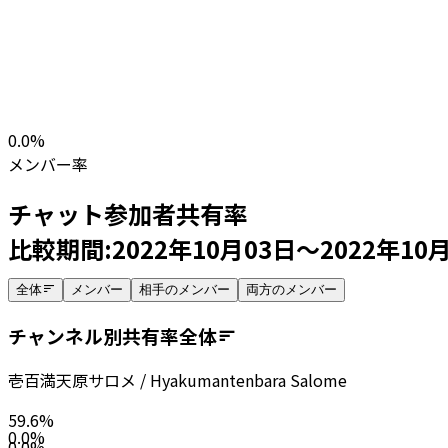
0.0
%
メンバー率
チャット参加者共有率
比較期間:
2022年10月03日
～
2022年10
全体
メンバー
相手のメンバー
両方のメンバー
チャンネル別共有率
全体
壱百満天原サロメ / Hyakumantenbara Salome
59.6
%
0.0
%
0.0
%