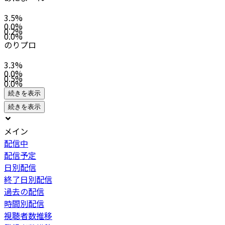
3.5
%
0.0
%
0.2
%
0.0
%
のりプロ
3.3
%
0.0
%
0.5
%
0.0
%
続きを表示
続きを表示
メイン
配信中
配信予定
日別配信
終了日別配信
過去の配信
時間別配信
視聴者数推移