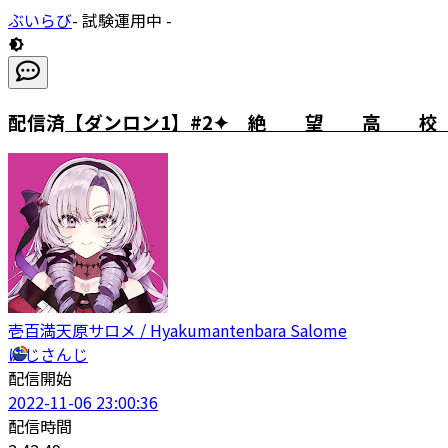
ぶいらび
- 試験運用中 -
配信済
【ダンロン1】#2✦ 絶 望 高 校 入 
壱百満天原サロメ / Hyakumantenbara Salome
にじさんじ
配信開始
2022-11-06 23:00:36
配信時間