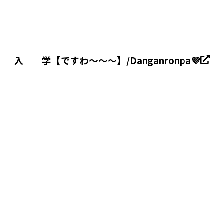
学【ですわ～～～】/Danganronpa💜