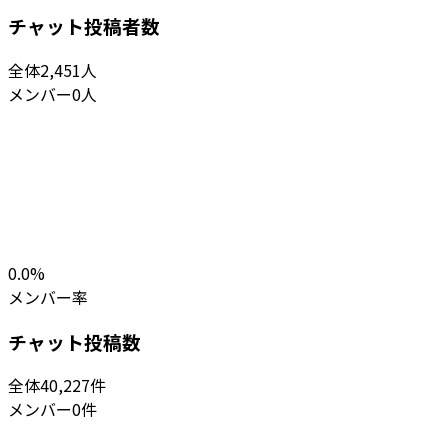
チャット投稿者数
全体
2,451
人
メンバー
0
人
0.0
%
メンバー率
チャット投稿数
全体
40,227
件
メンバー
0
件