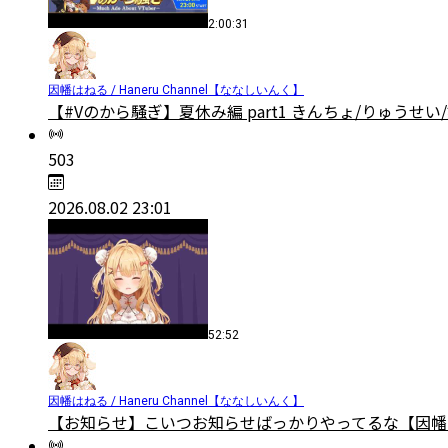
2:00:31
因幡はねる / Haneru Channel【ななしいんく】
【#Vのから騒ぎ】夏休み編 part1 きんちょ/りゅうせい
503
2026.08.02 23:01
52:52
因幡はねる / Haneru Channel【ななしいんく】
【お知らせ】こいつお知らせばっかりやってるな【因幡は