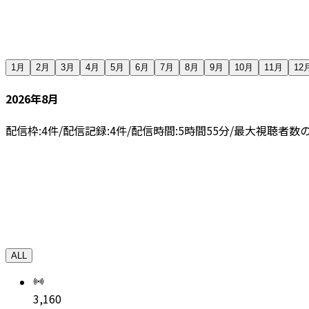
1月
2月
3月
4月
5月
6月
7月
8月
9月
10月
11月
12
2026年8月
配信枠:
4
件
/
配信記録:
4
件
/
配信時間:
5
時間
55
分
/
最大視聴者数の
ALL
3,160