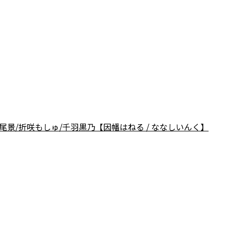
/長尾景/折咲もしゅ/千羽黒乃【因幡はねる / ななしいんく】