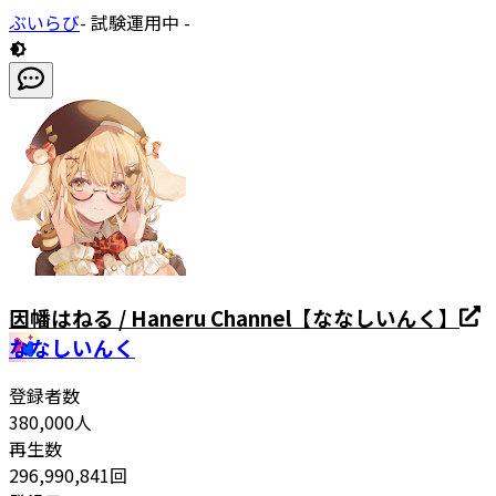
ぶいらび
- 試験運用中 -
因幡はねる / Haneru Channel【ななしいんく】
ななしいんく
登録者数
380,000
人
再生数
296,990,841
回