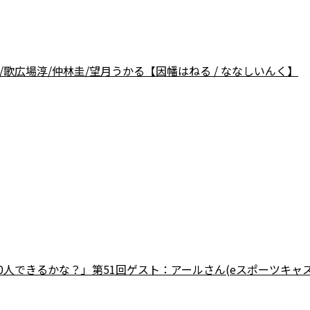
正和/歌広場淳/仲林圭/望月うかる【因幡はねる / ななしいんく】
人できるかな？」第51回ゲスト：アールさん(eスポーツキャス