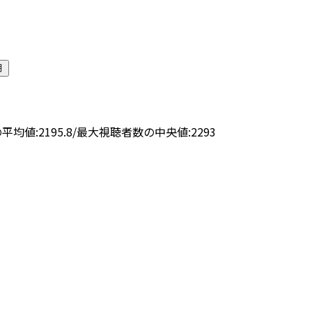
月
平均値:
2195.8
/
最大視聴者数の中央値:
2293