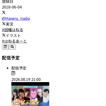
登録日
2018-06-04
@
Haneru_Inaba
実況
#因幡はねる
イラスト
#はねるあーと
配信予定
配信予定
2026.08.19 21:00