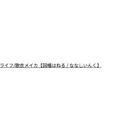
伊東ライフ/歌衣メイカ【因幡はねる / ななしいんく】