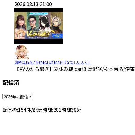
2026.08.13 21:00
因幡はねる / Haneru Channel【ななしいんく】
【#Vのから騒ぎ】夏休み編 part3 黒沢咲/松本吉弘/
配信済
配信枠:
154
件
/
配信時間:
281
時間
38
分