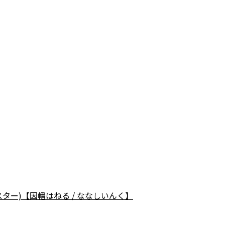
ター)【因幡はねる / ななしいんく】