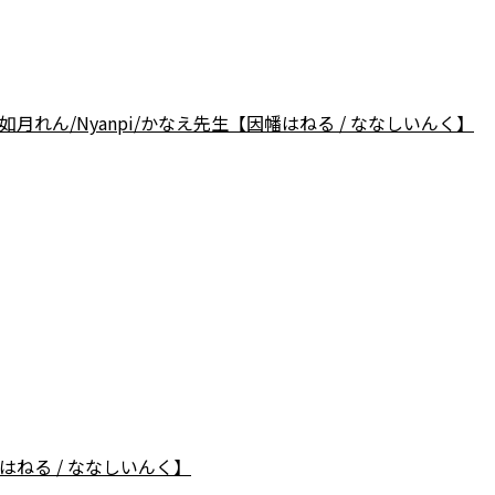
/如月れん/Nyanpi/かなえ先生【因幡はねる / ななしいんく】
ねる / ななしいんく】