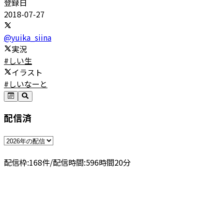
登録日
2018-07-27
@
yuika_siina
実況
#しい生
イラスト
#しいなーと
配信済
配信枠:
168
件
/
配信時間:
596
時間
20
分