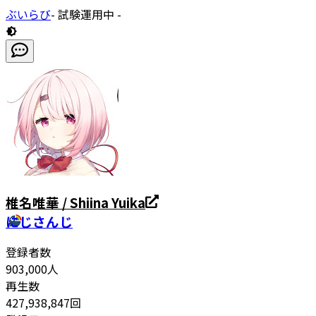
ぶいらび
- 試験運用中 -
椎名唯華 / Shiina Yuika
にじさんじ
登録者数
903,000
人
再生数
427,938,847
回