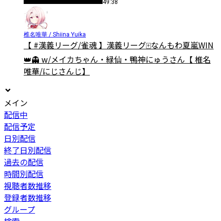
49:38
椎名唯華 / Shiina Yuika
【 #漢義リーグ/雀魂 】漢義リーグ🀄なんもわ夏嵐WIN
👑👻 w/メイカちゃん・緑仙・鴨神にゅうさん【 椎名
唯華/にじさんじ】
メイン
配信中
配信予定
日別配信
終了日別配信
過去の配信
時間別配信
視聴者数推移
登録者数推移
グループ