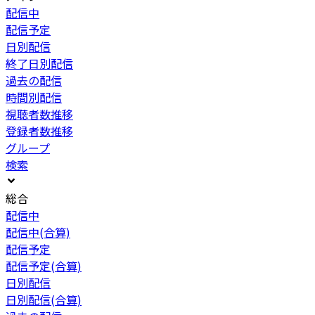
配信中
配信予定
日別配信
終了日別配信
過去の配信
時間別配信
視聴者数推移
登録者数推移
グループ
検索
総合
配信中
配信中(合算)
配信予定
配信予定(合算)
日別配信
日別配信(合算)