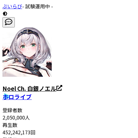
ぶいらび
- 試験運用中 -
Noel Ch. 白銀ノエル
ホロライブ
登録者数
2,050,000
人
再生数
452,242,173
回