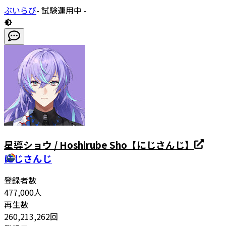
ぶいらび
- 試験運用中 -
星導ショウ / Hoshirube Sho【にじさんじ】
にじさんじ
登録者数
477,000
人
再生数
260,213,262
回