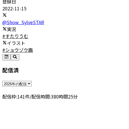
登録日
2022-11-15
@
Show_SylveSTAR
実況
#すたりうむ
イラスト
#ショウゾウ画
配信済
配信枠:
141
件
/
配信時間:
380
時間
25
分