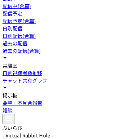
配信中(合算)
配信予定
配信予定(合算)
日別配信
日別配信(合算)
過去の配信
過去の配信(合算)
実験室
日別視聴者数推移
チャット共有グラフ
掲示板
要望・不具合報告
雑談
ぶいらび
- Virtual Rabbit Hole -