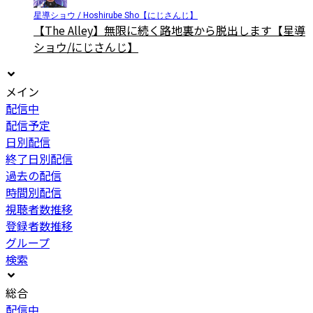
星導ショウ / Hoshirube Sho【にじさんじ】
【The Alley】無限に続く路地裏から脱出します【星導
ショウ/にじさんじ】
メイン
配信中
配信予定
日別配信
終了日別配信
過去の配信
時間別配信
視聴者数推移
登録者数推移
グループ
検索
総合
配信中