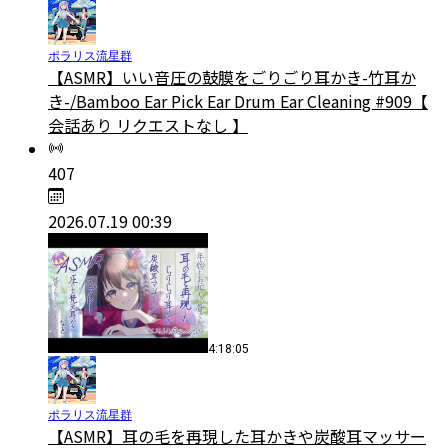
ポラリス流星群
【ASMR】いい音圧の鼓膜をごりごり耳かき-竹耳か
き-/Bamboo Ear Pick Ear Drum Ear Cleaning #909【
会話あり リクエストなし 】
407
2026.07.19 00:39
4:18:05
ポラリス流星群
【ASMR】耳の毛を再現した耳かきや炭酸耳マッサー