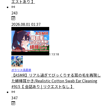
エストあり 】
243
2026.08.01 01:37
1:13:18
ポラリス流星群
【ASMR】リアル過ぎてびっくりする耳の毛を再現し
た綿棒耳かき/Realistic Cotton Swab Ear Cleaning
#915【 会話あり | リクエストなし 】
347