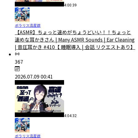
4:00:39
ポラリス流星群
【ASMR】ちょっと速めがちょうどいい！！ちょっと
速めな耳かきさん | Many ASMR Sounds | Ear Cleaning
| 音圧耳かき #410【 睡眠導入 | 会話 リクエストあり】
367
2026.07.09 00:41
4:04:32
ポラリス流星群