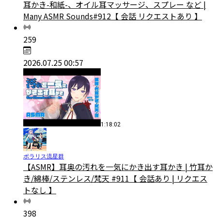
耳かき-和紙-、オイル耳マッサージ、スプレー など |
Many ASMR Sounds#912【 会話 リクエストあり 】
259
2026.07.25 00:57
1:18:02
ポラリス流星群
【ASMR】耳奥の汚れを一気にかき出す耳かき | 竹耳か
き/綿棒/ステンレス/梵天 #911【 会話あり | リクエス
トなし 】
398