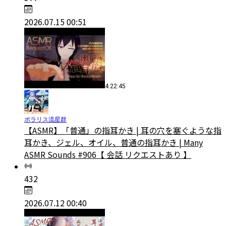
2026.07.15 00:51
4:22:45
ポラリス流星群
【ASMR】「普通」の指耳かき | 耳の穴を塞ぐような指
耳かき、ジェル、オイル、普通の指耳かき | Many
ASMR Sounds #906【 会話 リクエストあり 】
432
2026.07.12 00:40