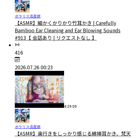
ポラリス流星群
【ASMR】細かくかりかり竹耳かき | Carefully
Bamboo Ear Cleaning and Ear Blowing Sounds
#913【 会話あり | リクエストなし 】
416
2026.07.26 00:23
4:29:09
ポラリス流星群
【ASMR】奥行きをしっかり感じる綿棒耳かき、梵天