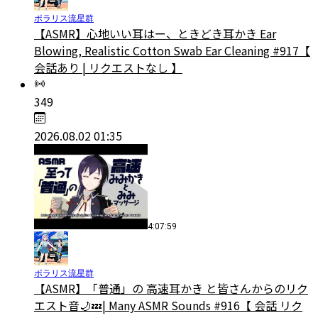
ポラリス流星群
【ASMR】心地いい耳はー、ときどき耳かき Ear
Blowing, Realistic Cotton Swab Ear Cleaning #917【
会話あり | リクエストなし 】
349
2026.08.02 01:35
4:07:59
ポラリス流星群
【ASMR】「普通」の 高速耳かき と皆さんからのリク
エスト音🌙💤| Many ASMR Sounds #916【 会話 リク