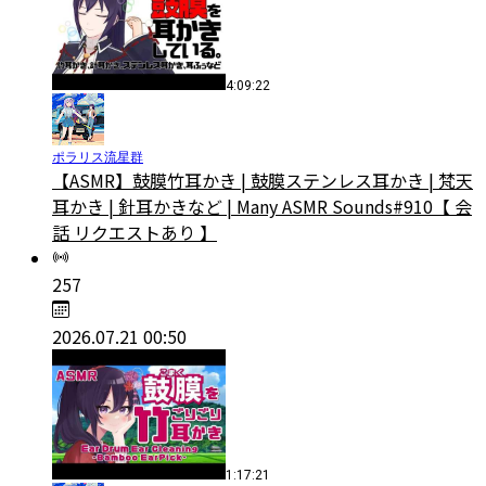
4:09:22
ポラリス流星群
【ASMR】鼓膜竹耳かき | 鼓膜ステンレス耳かき | 梵天
耳かき | 針耳かきなど | Many ASMR Sounds#910【 会
話 リクエストあり 】
257
2026.07.21 00:50
1:17:21