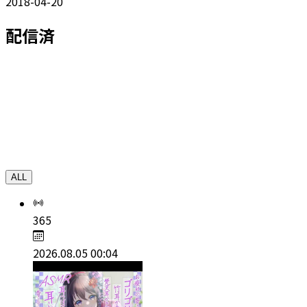
2018-04-20
配信済
ALL
365
2026.08.05 00:04