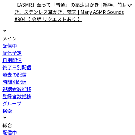
【ASMR】至って「普通」の高速耳かき | 綿棒、竹耳か
き、ステンレス耳かき、梵天 | Many ASMR Sounds
#904【 会話 リクエストあり 】
メイン
配信中
配信予定
日別配信
終了日別配信
過去の配信
時間別配信
視聴者数推移
登録者数推移
グループ
検索
総合
配信中