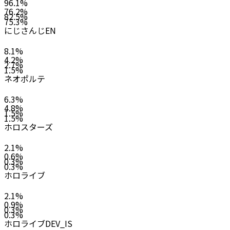
96.1
%
76.2
%
82.5
%
75.3
%
にじさんじEN
8.1
%
4.2
%
2.7
%
1.5
%
ネオポルテ
6.3
%
4.8
%
1.5
%
1.5
%
ホロスターズ
2.1
%
0.6
%
0.3
%
0.3
%
ホロライブ
2.1
%
0.9
%
0.3
%
0.3
%
ホロライブDEV_IS