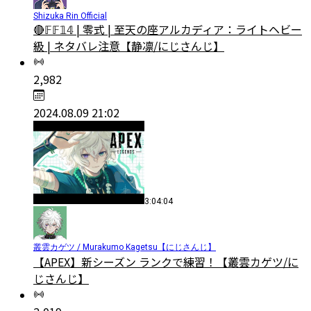
Shizuka Rin Official
🔴𝔽𝔽𝟙𝟜 | 零式 | 至天の座アルカディア：ライトヘビー
級 | ネタバレ注意【静凛/にじさんじ】
2,982
2024.08.09 21:02
3:04:04
叢雲カゲツ / Murakumo Kagetsu【にじさんじ】
【APEX】新シーズン ランクで練習！【叢雲カゲツ/に
じさんじ】