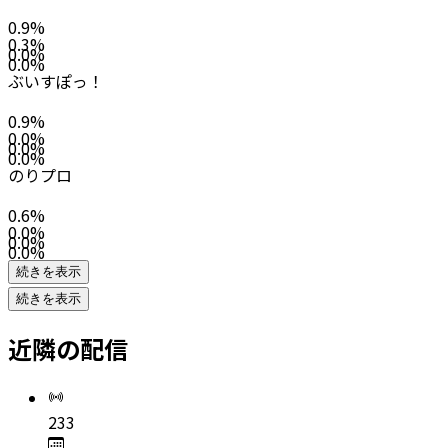
0.9
%
0.3
%
0.0
%
0.0
%
ぶいすぽっ！
0.9
%
0.0
%
0.0
%
0.0
%
のりプロ
0.6
%
0.0
%
0.0
%
0.0
%
続きを表示
続きを表示
近隣の配信
233