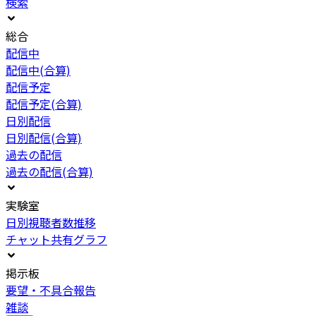
検索
総合
配信中
配信中(合算)
配信予定
配信予定(合算)
日別配信
日別配信(合算)
過去の配信
過去の配信(合算)
実験室
日別視聴者数推移
チャット共有グラフ
掲示板
要望・不具合報告
雑談