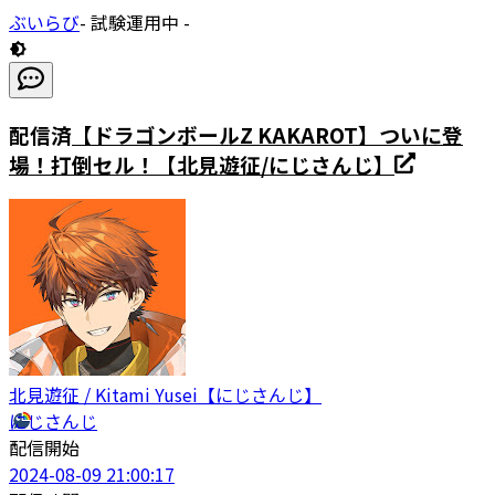
ぶいらび
- 試験運用中 -
配信済
【ドラゴンボールZ KAKAROT】ついに登
場！打倒セル！【北見遊征/にじさんじ】
北見遊征 / Kitami Yusei【にじさんじ】
にじさんじ
配信開始
2024-08-09 21:00:17