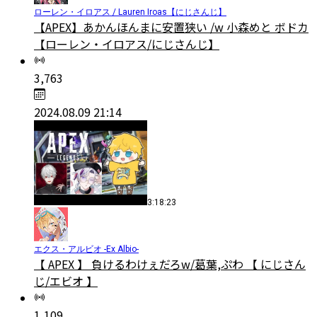
ローレン・イロアス / Lauren Iroas【にじさんじ】
【APEX】あかんほんまに安置狭い /w 小森めと ボドカ
【ローレン・イロアス/にじさんじ】
3,763
2024.08.09 21:14
3:18:23
エクス・アルビオ -Ex Albio-
【 APEX 】 負けるわけぇだろw/葛葉,ぷわ 【 にじさん
じ/エビオ 】
1,109