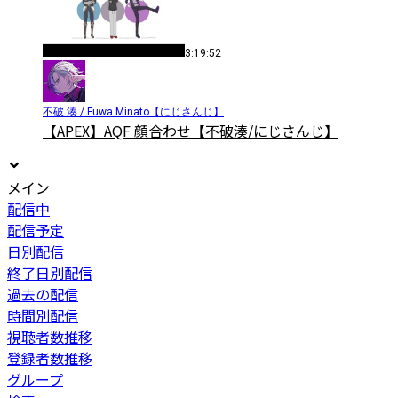
3:19:52
不破 湊 / Fuwa Minato【にじさんじ】
【APEX】AQF 顔合わせ【不破湊/にじさんじ】
メイン
配信中
配信予定
日別配信
終了日別配信
過去の配信
時間別配信
視聴者数推移
登録者数推移
グループ