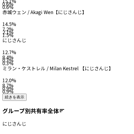
15.1
%
0.6
%
0.6
%
赤城ウェン / Akagi Wen【にじさんじ】
14.5
%
7.2
%
2.1
%
1.5
%
にじさんじ
12.7
%
8.4
%
0.3
%
0.3
%
ミラン・ケストレル / Milan Kestrel 【にじさんじ】
12.0
%
8.7
%
0.9
%
0.9
%
続きを表示
グループ別共有率
全体
にじさんじ