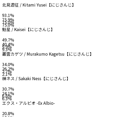
北見遊征 / Kitami Yusei【にじさんじ】
93.1
%
75.9
%
75.0
%
75.0
%
魁星 / Kaisei【にじさんじ】
49.7
%
40.4
%
9.9
%
9.3
%
叢雲カゲツ / Murakumo Kagetsu【にじさんじ】
34.0
%
26.2
%
2.7
%
2.1
%
榊ネス / Sakaki Ness【にじさんじ】
30.7
%
24.1
%
6.6
%
6.3
%
エクス・アルビオ -Ex Albio-
20.8
%