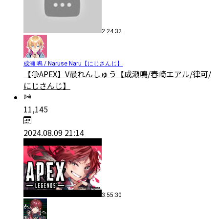
2:24:32
成瀬 鳴 / Naruse Naru【にじさんじ】
【🔴APEX】V最れんしゅう【成瀬鳴/春崎エアル/律可/
にじさんじ】
11,145
2024.08.09 21:14
3:55:30