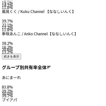
19.1
%
14.7
%
11.8
%
風見くく / Kuku Channel 【ななしいんく】
39.7
%
22.1
%
13.2
%
11.8
%
季咲あんこ / Anko Channel【ななしいんく】
38.2
%
16.2
%
20.6
%
13.2
%
続きを表示
グループ別共有率
全体
あにまーれ
83.8
%
39.7
%
50.0
%
39.7
%
ブイアパ