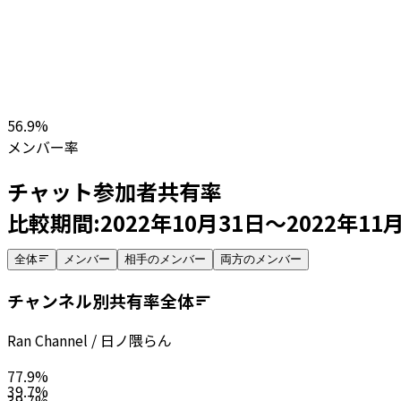
56.9
%
メンバー率
チャット参加者共有率
比較期間:
2022年10月31日
～
2022年11
全体
メンバー
相手のメンバー
両方のメンバー
チャンネル別共有率
全体
Ran Channel / 日ノ隈らん
77.9
%
39.7
%
39.7
%