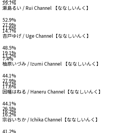
39.7
%
瀬島るい / Rui Channel 【ななしいんく】
52.9
%
27.9
%
17.6
%
14.7
%
杏戸ゆげ / Uge Channel【ななしいんく】
48.5
%
19.1
%
13.2
%
7.4
%
柚原いづみ / Izumi Channel 【ななしいんく】
44.1
%
27.9
%
19.1
%
17.6
%
因幡はねる / Haneru Channel【ななしいんく】
44.1
%
26.5
%
16.2
%
16.2
%
宗谷いちか / Ichika Channel【ななしいんく】
41.2
%