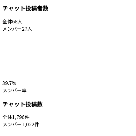
チャット投稿者数
全体
68
人
メンバー
27
人
39.7
%
メンバー率
チャット投稿数
全体
1,796
件
メンバー
1,022
件