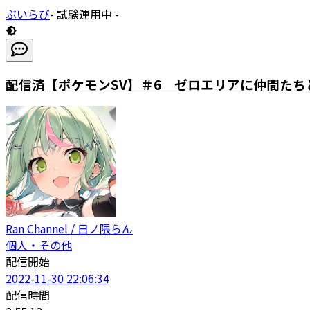
ぶいらび
- 試験運用中 -
配信済
【ポケモンSV】＃6 ゼロエリアに仲間たち
Ran Channel / 日ノ隈らん
個人・その他
配信開始
2022-11-30 22:06:34
配信時間