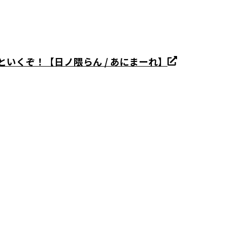
といくぞ！【日ノ隈らん / あにまーれ】